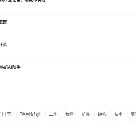
配置
了什么
性格的AI助手
发日志
项目记录
工具
教程
前端
随笔
技术
硬
6
6
2
2
2
2
2