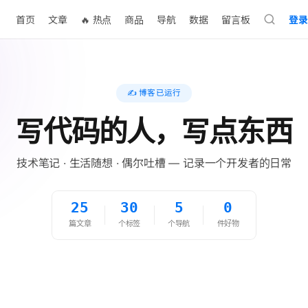
首页
文章
🔥 热点
商品
导航
数据
留言板
登录
✍️ 博客已运行
写代码的人，写点东西
技术笔记 · 生活随想 · 偶尔吐槽 — 记录一个开发者的日常
25
30
5
0
篇文章
个标签
个导航
件好物