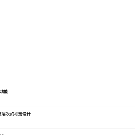
🔥
💡
功能
博客首页排版重构：从Vercel风格到更有层
近
次的视觉设计
2026-07-18
202
4 分钟阅读
博客
开
开发日志
博
有功能
更有层次的视觉设计