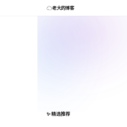
☁️
老大的博客
✨ 精选推荐