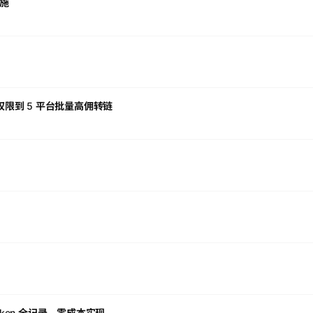
设施
权限到 5 平台批量高佣转链
 Token 全记录，零成本实现