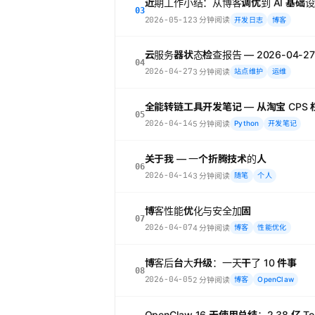
近期工作小结：从博客调优到 AI 基础
03
2026-05-12
3 分钟阅读
开发日志
博客
云服务器状态检查报告 — 2026-04-27
04
2026-04-27
3 分钟阅读
站点维护
运维
全能转链工具开发笔记 — 从淘宝 CPS 
05
2026-04-14
5 分钟阅读
Python
开发笔记
关于我 — 一个折腾技术的人
06
2026-04-14
3 分钟阅读
随笔
个人
博客性能优化与安全加固
07
2026-04-07
4 分钟阅读
博客
性能优化
博客后台大升级：一天干了 10 件事
08
2026-04-05
2 分钟阅读
博客
OpenClaw
OpenClaw 16 天使用总结：2.38 亿