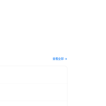
期工作小结：从博客调优到 AI 基础设施
6-05-12
3 分钟阅读
发日志
客
查看全部 →